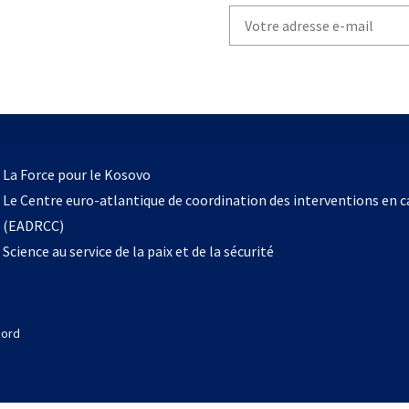
Write
your
email
to
subscribe
s’ouvre
l
La Force pour le Kosovo
dans
Le Centre euro-atlantique de coordination des interventions en 
un
(EADRCC)
nouvel
Science au service de la paix et de la sécurité
onglet
Nord