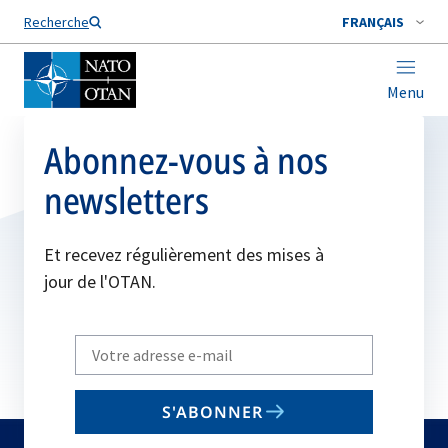
Nom de famille*
Recherche
FRANÇAIS
Menu
Abonnez-vous à nos
newsletters
Et recevez régulièrement des mises à
jour de l'OTAN.
Write
your
email
S'ABONNER
to
subscribe