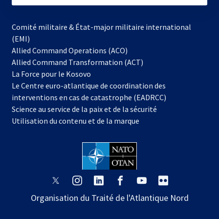
Comité militaire & État-major militaire international
(EMI)
Allied Command Operations (ACO)
Allied Command Transformation (ACT)
s’ouvre
La Force pour le Kosovo
dans
Le Centre euro-atlantique de coordination des
un
interventions en cas de catastrophe (EADRCC)
nouvel
Science au service de la paix et de la sécurité
onglet
Utilisation du contenu et de la marque
s’ouvre
s’ouvre
s’ouvre
s’ouvre
s’ouvre
s’ouvre
dans
dans
dans
dans
dans
dans
Organisation du Traité de l'Atlantique Nord
un
un
un
un
un
un
nouvel
nouvel
nouvel
nouvel
nouvel
nouvel