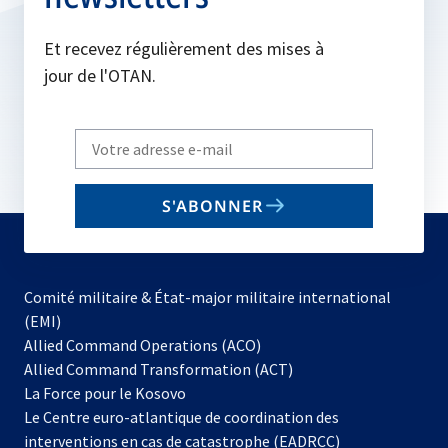
Et recevez régulièrement des mises à
jour de l'OTAN.
Write
your
email
S'ABONNER
to
subscribe
Comité militaire & État-major militaire international
(EMI)
s’ouvre
Allied Command Operations (ACO)
dans
Allied Command Transformation (ACT)
s’ouvre
un
La Force pour le Kosovo
dans
nouvel
Le Centre euro-atlantique de coordination des
un
onglet
interventions en cas de catastrophe (EADRCC)