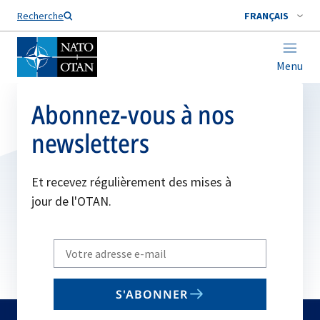
Nom de famille*
Recherche
FRANÇAIS
Menu
Abonnez-vous à nos
newsletters
Et recevez régulièrement des mises à
jour de l'OTAN.
Write
your
email
S'ABONNER
to
subscribe