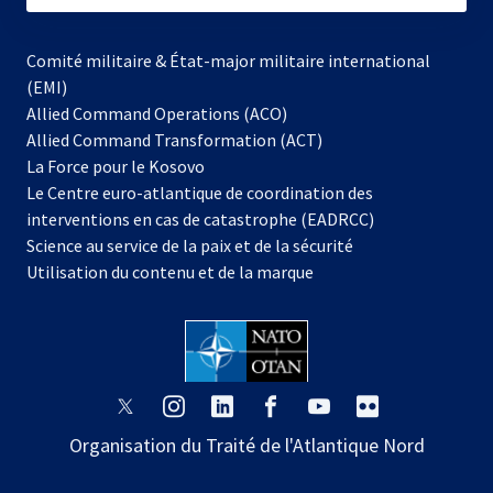
Comité militaire & État-major militaire international
(EMI)
Allied Command Operations (ACO)
Allied Command Transformation (ACT)
s’ouvre
La Force pour le Kosovo
dans
Le Centre euro-atlantique de coordination des
un
interventions en cas de catastrophe (EADRCC)
nouvel
Science au service de la paix et de la sécurité
onglet
Utilisation du contenu et de la marque
s’ouvre
s’ouvre
s’ouvre
s’ouvre
s’ouvre
s’ouvre
dans
dans
dans
dans
dans
dans
Organisation du Traité de l'Atlantique Nord
un
un
un
un
un
un
nouvel
nouvel
nouvel
nouvel
nouvel
nouvel