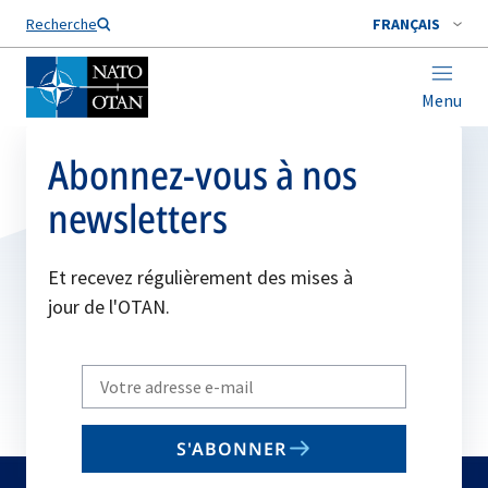
Nom de famille*
Recherche
FRANÇAIS
Menu
Abonnez-vous à nos
newsletters
Et recevez régulièrement des mises à
jour de l'OTAN.
Write
your
email
S'ABONNER
to
subscribe