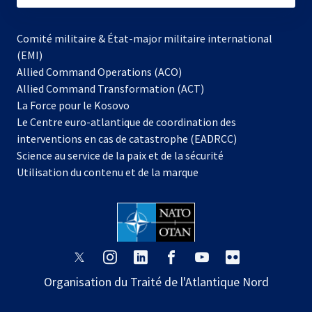
Comité militaire & État-major militaire international
(EMI)
Allied Command Operations (ACO)
Allied Command Transformation (ACT)
s’ouvre
La Force pour le Kosovo
dans
Le Centre euro-atlantique de coordination des
un
interventions en cas de catastrophe (EADRCC)
nouvel
Science au service de la paix et de la sécurité
onglet
Utilisation du contenu et de la marque
s’ouvre
s’ouvre
s’ouvre
s’ouvre
s’ouvre
s’ouvre
dans
dans
dans
dans
dans
dans
Organisation du Traité de l'Atlantique Nord
un
un
un
un
un
un
nouvel
nouvel
nouvel
nouvel
nouvel
nouvel