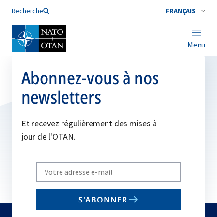
Nom de famille*
Recherche
FRANÇAIS
Menu
Abonnez-vous à nos
newsletters
Et recevez régulièrement des mises à
jour de l'OTAN.
Write
your
email
S'ABONNER
to
subscribe