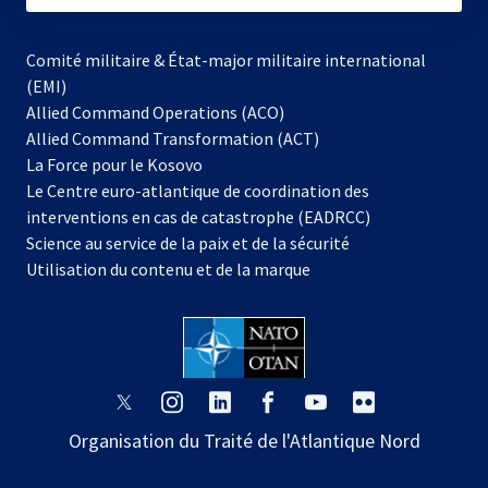
Comité militaire & État-major militaire international
(EMI)
Allied Command Operations (ACO)
Allied Command Transformation (ACT)
s’ouvre
La Force pour le Kosovo
dans
Le Centre euro-atlantique de coordination des
un
interventions en cas de catastrophe (EADRCC)
nouvel
Science au service de la paix et de la sécurité
onglet
Utilisation du contenu et de la marque
s’ouvre
s’ouvre
s’ouvre
s’ouvre
s’ouvre
s’ouvre
dans
dans
dans
dans
dans
dans
Organisation du Traité de l'Atlantique Nord
un
un
un
un
un
un
nouvel
nouvel
nouvel
nouvel
nouvel
nouvel