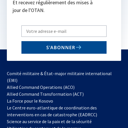
Et recevez régulièrement des mises à
jour de l'OTAN.
Write
your
email
S'ABONNER
to
subscribe
Comité militaire & État-major militaire international
(EMI)
s’ouvre
Allied Command Operations (ACO)
dans
Allied Command Transformation (ACT)
s’ouvre
un
La Force pour le Kosovo
dans
nouvel
Le Centre euro-atlantique de coordination des
un
onglet
interventions en cas de catastrophe (EADRCC)
nouvel
Science au service de la paix et de la sécurité