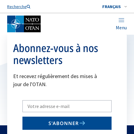
Nom de famille*
Recherche
FRANÇAIS
Menu
Abonnez-vous à nos
newsletters
Et recevez régulièrement des mises à
jour de l'OTAN.
Write
your
email
S'ABONNER
to
subscribe