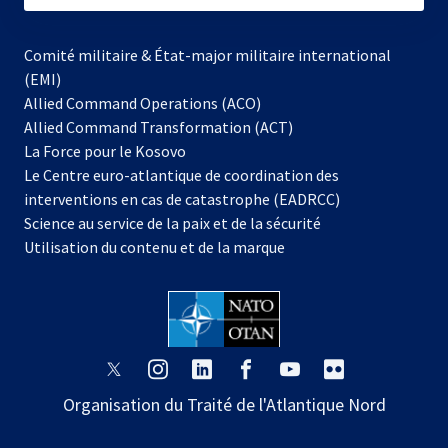
Comité militaire & État-major militaire international
(EMI)
Allied Command Operations (ACO)
Allied Command Transformation (ACT)
s’ouvre
La Force pour le Kosovo
dans
Le Centre euro-atlantique de coordination des
un
interventions en cas de catastrophe (EADRCC)
nouvel
Science au service de la paix et de la sécurité
onglet
Utilisation du contenu et de la marque
s’ouvre
s’ouvre
s’ouvre
s’ouvre
s’ouvre
s’ouvre
dans
dans
dans
dans
dans
dans
Organisation du Traité de l'Atlantique Nord
un
un
un
un
un
un
nouvel
nouvel
nouvel
nouvel
nouvel
nouvel