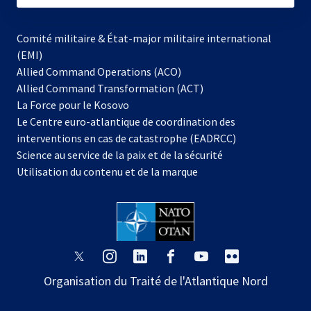
Comité militaire & État-major militaire international
(EMI)
Allied Command Operations (ACO)
Allied Command Transformation (ACT)
s’ouvre
La Force pour le Kosovo
dans
Le Centre euro-atlantique de coordination des
un
interventions en cas de catastrophe (EADRCC)
nouvel
Science au service de la paix et de la sécurité
onglet
Utilisation du contenu et de la marque
s’ouvre
s’ouvre
s’ouvre
s’ouvre
s’ouvre
s’ouvre
dans
dans
dans
dans
dans
dans
Organisation du Traité de l'Atlantique Nord
un
un
un
un
un
un
nouvel
nouvel
nouvel
nouvel
nouvel
nouvel