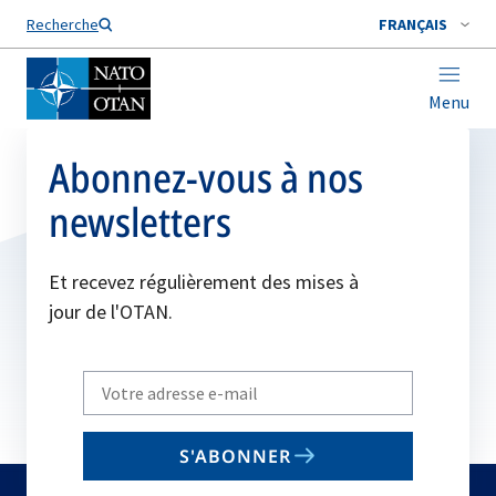
Nom de famille*
Recherche
FRANÇAIS
Menu
Abonnez-vous à nos
newsletters
Et recevez régulièrement des mises à
jour de l'OTAN.
Write
your
email
S'ABONNER
to
subscribe