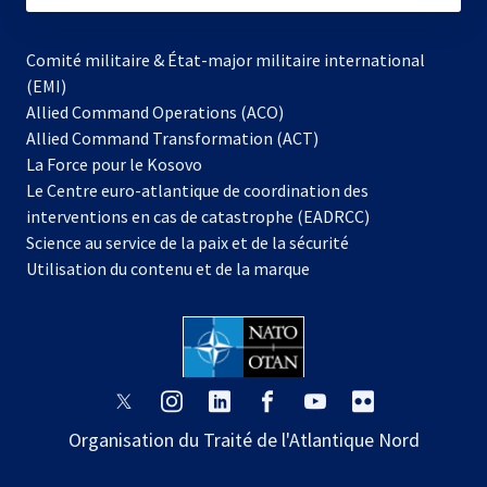
Comité militaire & État-major militaire international
(EMI)
Allied Command Operations (ACO)
Allied Command Transformation (ACT)
s’ouvre
La Force pour le Kosovo
dans
Le Centre euro-atlantique de coordination des
un
interventions en cas de catastrophe (EADRCC)
nouvel
Science au service de la paix et de la sécurité
onglet
Utilisation du contenu et de la marque
s’ouvre
s’ouvre
s’ouvre
s’ouvre
s’ouvre
s’ouvre
dans
dans
dans
dans
dans
dans
Organisation du Traité de l'Atlantique Nord
un
un
un
un
un
un
nouvel
nouvel
nouvel
nouvel
nouvel
nouvel