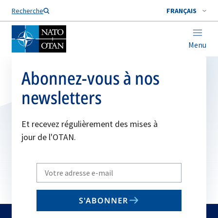
Nom de famille*
Recherche
FRANÇAIS
Menu
Abonnez-vous à nos
newsletters
Et recevez régulièrement des mises à
jour de l'OTAN.
Write
your
email
S'ABONNER
to
subscribe