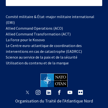
subscribe
Comité militaire & État-major militaire international
(EMI)
s’ouvre
Allied Command Operations (ACO)
dans
Allied Command Transformation (ACT)
s’ouvre
un
La Force pour le Kosovo
dans
nouvel
Le Centre euro-atlantique de coordination des
un
onglet
interventions en cas de catastrophe (EADRCC)
nouvel
Science au service de la paix et de la sécurité
onglet
Utilisation du contenu et de la marque
s’ouvre
s’ouvre
s’ouvre
s’ouvre
s’ouvre
s’ouvre
dans
dans
dans
dans
dans
dans
Organisation du Traité de l'Atlantique Nord
un
un
un
un
un
un
nouvel
nouvel
nouvel
nouvel
nouvel
nouvel