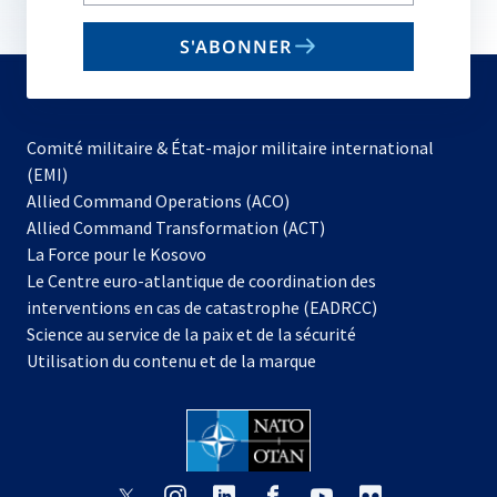
your
email
S'ABONNER
to
subscribe
Comité militaire & État-major militaire international
(EMI)
s’ouvre
Allied Command Operations (ACO)
dans
Allied Command Transformation (ACT)
s’ouvre
un
La Force pour le Kosovo
dans
nouvel
Le Centre euro-atlantique de coordination des
un
onglet
interventions en cas de catastrophe (EADRCC)
nouvel
Science au service de la paix et de la sécurité
onglet
Utilisation du contenu et de la marque
s’ouvre
s’ouvre
s’ouvre
s’ouvre
s’ouvre
s’ouvre