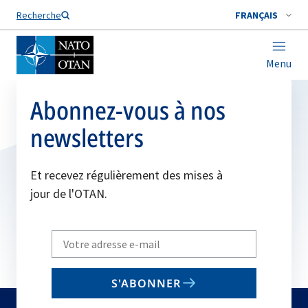
Nom de famille*
Recherche
FRANÇAIS
Menu
Abonnez-vous à nos
newsletters
Et recevez régulièrement des mises à
jour de l'OTAN.
Write
your
email
S'ABONNER
to
subscribe