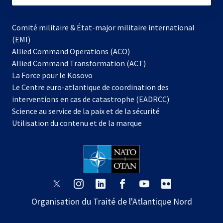
Comité militaire & État-major militaire international
(EMI)
Allied Command Operations (ACO)
Allied Command Transformation (ACT)
s’ouvre
La Force pour le Kosovo
dans
Le Centre euro-atlantique de coordination des
un
interventions en cas de catastrophe (EADRCC)
nouvel
Science au service de la paix et de la sécurité
onglet
Utilisation du contenu et de la marque
s’ouvre
s’ouvre
s’ouvre
s’ouvre
s’ouvre
s’ouvre
dans
dans
dans
dans
dans
dans
Organisation du Traité de l'Atlantique Nord
un
un
un
un
un
un
nouvel
nouvel
nouvel
nouvel
nouvel
nouvel