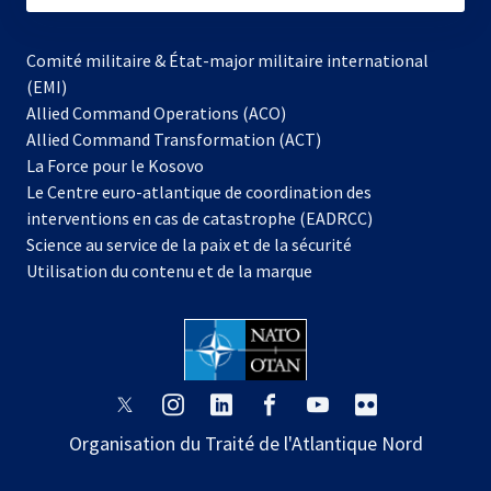
Comité militaire & État-major militaire international
(EMI)
Allied Command Operations (ACO)
Allied Command Transformation (ACT)
s’ouvre
La Force pour le Kosovo
dans
Le Centre euro-atlantique de coordination des
un
interventions en cas de catastrophe (EADRCC)
nouvel
Science au service de la paix et de la sécurité
onglet
Utilisation du contenu et de la marque
s’ouvre
s’ouvre
s’ouvre
s’ouvre
s’ouvre
s’ouvre
dans
dans
dans
dans
dans
dans
Organisation du Traité de l'Atlantique Nord
un
un
un
un
un
un
nouvel
nouvel
nouvel
nouvel
nouvel
nouvel