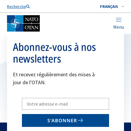
Nom de famille*
Recherche
FRANÇAIS
Menu
Abonnez-vous à nos
newsletters
Et recevez régulièrement des mises à
jour de l'OTAN.
Write
your
email
S'ABONNER
to
subscribe