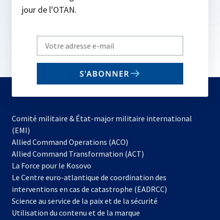
jour de l'OTAN.
Write
your
email
S'ABONNER
to
subscribe
Comité militaire & État-major militaire international
(EMI)
s’ouvre
Allied Command Operations (ACO)
dans
Allied Command Transformation (ACT)
s’ouvre
un
La Force pour le Kosovo
dans
nouvel
Le Centre euro-atlantique de coordination des
un
onglet
interventions en cas de catastrophe (EADRCC)
nouvel
Science au service de la paix et de la sécurité
onglet
Utilisation du contenu et de la marque