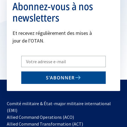
Abonnez-vous à nos
newsletters
Et recevez régulièrement des mises à
jour de l'OTAN.
Write
your
email
S'ABONNER
to
subscribe
Comité militaire & État-major militaire international
(EMI)
s’ouvre
Allied Command Operations (ACO)
dans
Allied Command Transformation (ACT)