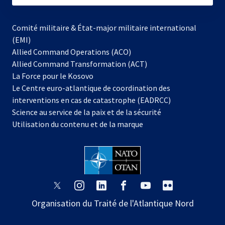
Comité militaire & État-major militaire international
(EMI)
Allied Command Operations (ACO)
Allied Command Transformation (ACT)
s’ouvre
La Force pour le Kosovo
dans
Le Centre euro-atlantique de coordination des
un
interventions en cas de catastrophe (EADRCC)
nouvel
Science au service de la paix et de la sécurité
onglet
Utilisation du contenu et de la marque
s’ouvre
s’ouvre
s’ouvre
s’ouvre
s’ouvre
s’ouvre
dans
dans
dans
dans
dans
dans
Organisation du Traité de l'Atlantique Nord
un
un
un
un
un
un
nouvel
nouvel
nouvel
nouvel
nouvel
nouvel