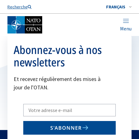
Nom de famille*
Recherche
FRANÇAIS
Menu
Abonnez-vous à nos
newsletters
Et recevez régulièrement des mises à
jour de l'OTAN.
Write
your
email
S'ABONNER
to
subscribe