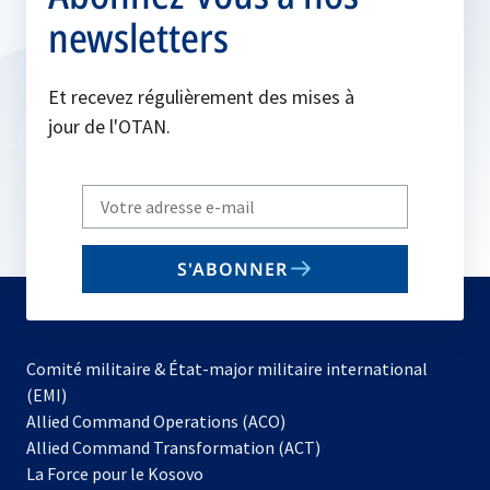
newsletters
Et recevez régulièrement des mises à
jour de l'OTAN.
Write
your
email
S'ABONNER
to
subscribe
Comité militaire & État-major militaire international
(EMI)
s’ouvre
Allied Command Operations (ACO)
dans
Allied Command Transformation (ACT)
s’ouvre
un
La Force pour le Kosovo