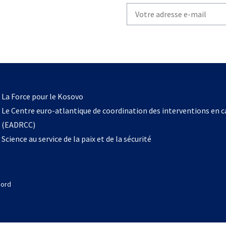
Write
your
email
to
subscribe
s’ouvre
l
La Force pour le Kosovo
dans
Le Centre euro-atlantique de coordination des interventions en 
un
(EADRCC)
nouvel
Science au service de la paix et de la sécurité
onglet
Nord