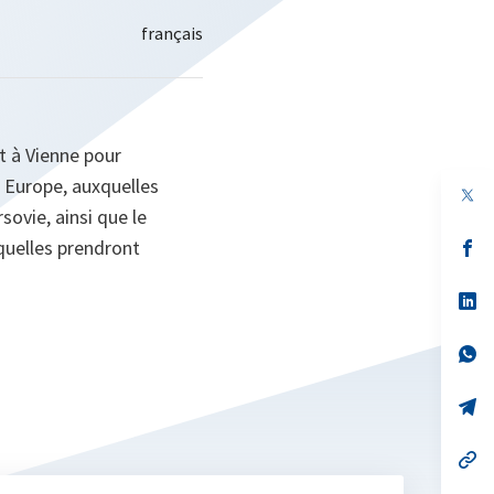
t à Vienne pour
n Europe, auxquelles
ovie, ainsi que le
quelles prendront
s’
da
un
no
s’
on
da
un
no
s’
on
da
un
no
s’
on
da
un
no
s’
on
da
un