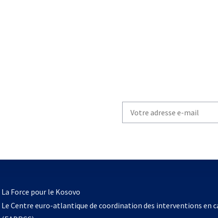
Write
your
email
to
subscribe
s’ouvre
l
La Force pour le Kosovo
dans
Le Centre euro-atlantique de coordination des interventions en 