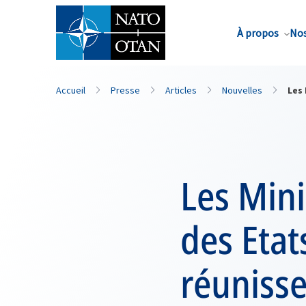
Nom de famille*
À propos
Nos
Accueil
Presse
Articles
Nouvelles
Les 
Les Mini
des Eta
réunisse