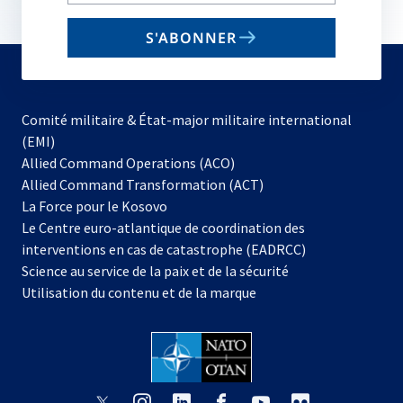
your
email
S'ABONNER
to
subscribe
Comité militaire & État-major militaire international
(EMI)
s’ouvre
Allied Command Operations (ACO)
dans
Allied Command Transformation (ACT)
s’ouvre
un
La Force pour le Kosovo
dans
nouvel
Le Centre euro-atlantique de coordination des
un
onglet
interventions en cas de catastrophe (EADRCC)
nouvel
Science au service de la paix et de la sécurité
onglet
Utilisation du contenu et de la marque
s’ouvre
s’ouvre
s’ouvre
s’ouvre
s’ouvre
s’ouvre