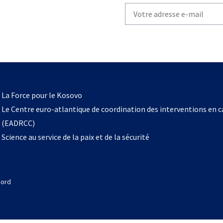
Write
your
email
to
subscribe
s’ouvre
l
La Force pour le Kosovo
dans
Le Centre euro-atlantique de coordination des interventions en 
un
(EADRCC)
nouvel
Science au service de la paix et de la sécurité
onglet
Nord