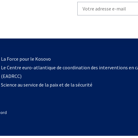
Write
your
email
to
subscribe
s’ouvre
l
La Force pour le Kosovo
dans
Le Centre euro-atlantique de coordination des interventions en 
un
(EADRCC)
nouvel
Science au service de la paix et de la sécurité
onglet
Nord