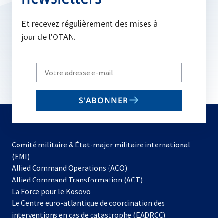
Et recevez régulièrement des mises à
jour de l'OTAN.
Write
your
email
S'ABONNER
to
subscribe
Comité militaire & État-major militaire international
(EMI)
s’ouvre
Allied Command Operations (ACO)
dans
Allied Command Transformation (ACT)
s’ouvre
un
La Force pour le Kosovo
dans
nouvel
Le Centre euro-atlantique de coordination des
un
onglet
interventions en cas de catastrophe (EADRCC)