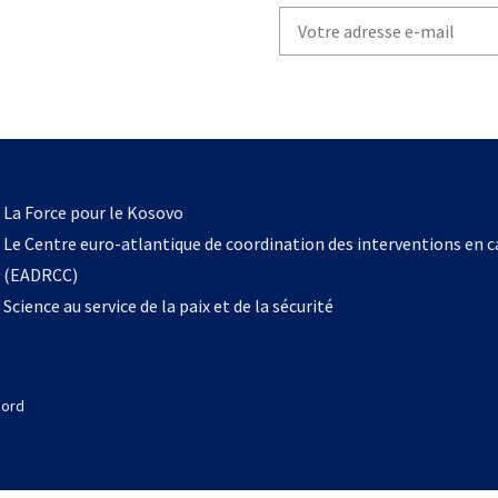
Write
your
email
to
subscribe
s’ouvre
l
La Force pour le Kosovo
dans
Le Centre euro-atlantique de coordination des interventions en 
un
(EADRCC)
nouvel
Science au service de la paix et de la sécurité
onglet
Nord