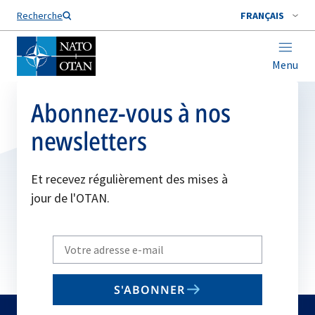
Nom de famille*
Recherche
FRANÇAIS
Menu
Abonnez-vous à nos
newsletters
Et recevez régulièrement des mises à
jour de l'OTAN.
Write
your
email
S'ABONNER
to
subscribe