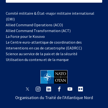
Comité militaire & État-major militaire international
(EMI)
Allied Command Operations (ACO)
Allied Command Transformation (ACT)
s’ouvre
La Force pour le Kosovo
dans
Le Centre euro-atlantique de coordination des
un
interventions en cas de catastrophe (EADRCC)
nouvel
Science au service de la paix et de la sécurité
onglet
Utilisation du contenu et de la marque
s’ouvre
s’ouvre
s’ouvre
s’ouvre
s’ouvre
s’ouvre
dans
dans
dans
dans
dans
dans
Organisation du Traité de l'Atlantique Nord
un
un
un
un
un
un
nouvel
nouvel
nouvel
nouvel
nouvel
nouvel