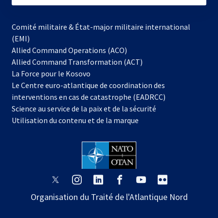
Comité militaire & État-major militaire international
(EMI)
Allied Command Operations (ACO)
Allied Command Transformation (ACT)
s’ouvre
La Force pour le Kosovo
dans
Le Centre euro-atlantique de coordination des
un
interventions en cas de catastrophe (EADRCC)
nouvel
Science au service de la paix et de la sécurité
onglet
Utilisation du contenu et de la marque
s’ouvre
s’ouvre
s’ouvre
s’ouvre
s’ouvre
s’ouvre
dans
dans
dans
dans
dans
dans
Organisation du Traité de l'Atlantique Nord
un
un
un
un
un
un
nouvel
nouvel
nouvel
nouvel
nouvel
nouvel