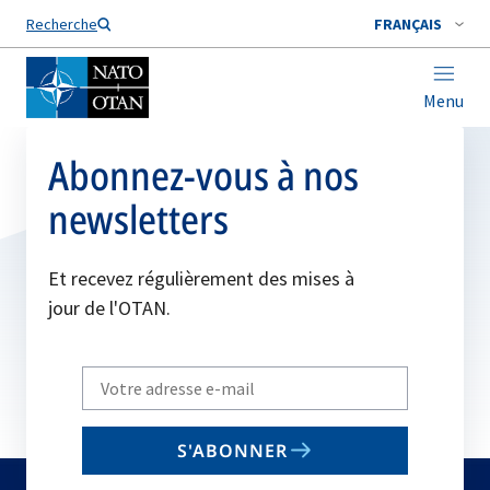
Nom de famille*
Recherche
FRANÇAIS
Menu
Abonnez-vous à nos
newsletters
Et recevez régulièrement des mises à
jour de l'OTAN.
Write
your
email
S'ABONNER
to
subscribe