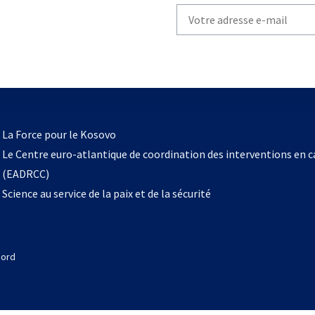
Write
your
email
to
subscribe
s’ouvre
l
La Force pour le Kosovo
dans
Le Centre euro-atlantique de coordination des interventions en 
un
(EADRCC)
nouvel
Science au service de la paix et de la sécurité
onglet
Nord