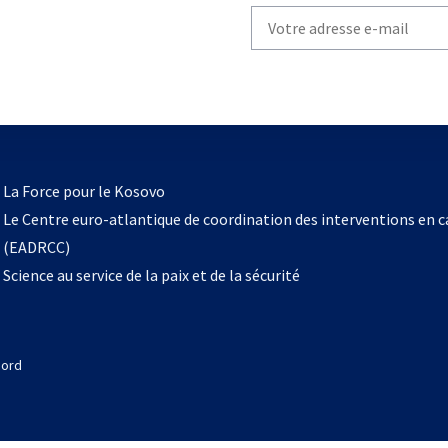
Write
your
email
to
subscribe
s’ouvre
l
La Force pour le Kosovo
dans
Le Centre euro-atlantique de coordination des interventions en 
un
(EADRCC)
nouvel
Science au service de la paix et de la sécurité
onglet
Nord