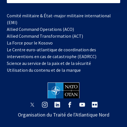
Comité militaire & État-major militaire international
(EMI)
Allied Command Operations (ACO)
Allied Command Transformation (ACT)
s’ouvre
La Force pour le Kosovo
dans
Le Centre euro-atlantique de coordination des
un
interventions en cas de catastrophe (EADRCC)
nouvel
Science au service de la paix et de la sécurité
onglet
Utilisation du contenu et de la marque
s’ouvre
s’ouvre
s’ouvre
s’ouvre
s’ouvre
s’ouvre
dans
dans
dans
dans
dans
dans
Organisation du Traité de l'Atlantique Nord
un
un
un
un
un
un
nouvel
nouvel
nouvel
nouvel
nouvel
nouvel