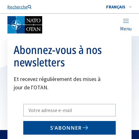
Nom de famille*
Recherche
FRANÇAIS
Menu
Abonnez-vous à nos
newsletters
Et recevez régulièrement des mises à
jour de l'OTAN.
Write
your
email
S'ABONNER
to
subscribe