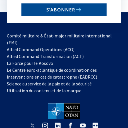
email
S'ABONNER
to
subscribe
Comité militaire & État-major militaire international
(EMI)
s’ouvre
Allied Command Operations (ACO)
dans
Allied Command Transformation (ACT)
s’ouvre
un
La Force pour le Kosovo
dans
nouvel
Le Centre euro-atlantique de coordination des
un
onglet
interventions en cas de catastrophe (EADRCC)
nouvel
Science au service de la paix et de la sécurité
onglet
Utilisation du contenu et de la marque
s’ouvre
s’ouvre
s’ouvre
s’ouvre
s’ouvre
s’ouvre