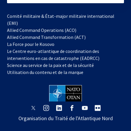
Comité militaire & État-major militaire international
(EMI)
Allied Command Operations (ACO)
Allied Command Transformation (ACT)
s’ouvre
La Force pour le Kosovo
dans
Le Centre euro-atlantique de coordination des
un
interventions en cas de catastrophe (EADRCC)
nouvel
Science au service de la paix et de la sécurité
onglet
Utilisation du contenu et de la marque
s’ouvre
s’ouvre
s’ouvre
s’ouvre
s’ouvre
s’ouvre
dans
dans
dans
dans
dans
dans
Organisation du Traité de l'Atlantique Nord
un
un
un
un
un
un
nouvel
nouvel
nouvel
nouvel
nouvel
nouvel