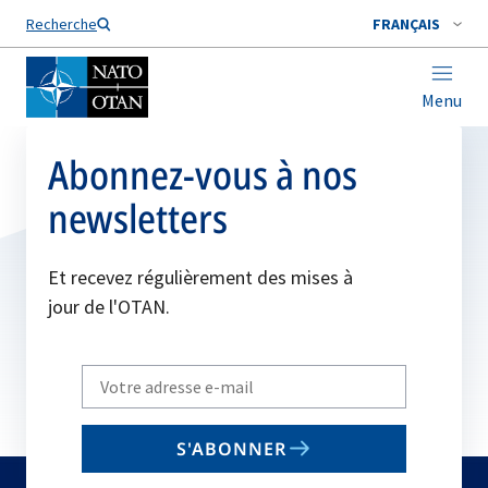
Nom de famille*
Recherche
FRANÇAIS
Menu
Abonnez-vous à nos
newsletters
Et recevez régulièrement des mises à
jour de l'OTAN.
Write
your
email
S'ABONNER
to
subscribe