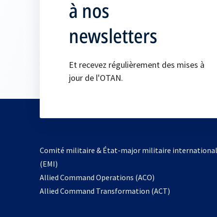
à nos
newsletters
Et recevez régulièrement des mises à
jour de l'OTAN.
Comité militaire & État-major militaire internationa
(EMI)
s’ouvre
Allied Command Operations (ACO)
dans
Allied Command Transformation (ACT)
un