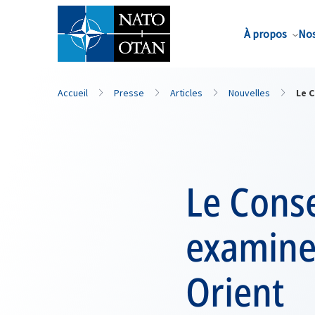
Nom de famille*
À propos
Nos
Accueil
Presse
Articles
Nouvelles
Le C
Le Conse
examine 
Orient