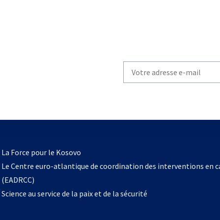
Write
your
email
to
subscribe
s’ouvre
l
La Force pour le Kosovo
dans
Le Centre euro-atlantique de coordination des interventions en 
un
(EADRCC)
nouvel
Science au service de la paix et de la sécurité
onglet