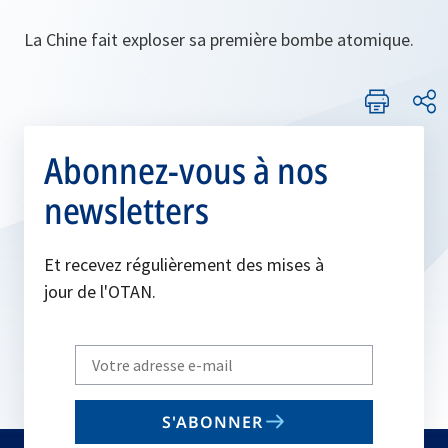
La Chine fait exploser sa première bombe atomique.
Abonnez-vous à nos
newsletters
Et recevez régulièrement des mises à
jour de l'OTAN.
Write
your
email
S'ABONNER
to