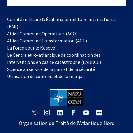
subscribe
Comité militaire & État-major militaire international
(EMI)
s’ouvre
Allied Command Operations (ACO)
dans
Allied Command Transformation (ACT)
s’ouvre
un
La Force pour le Kosovo
dans
nouvel
Le Centre euro-atlantique de coordination des
un
onglet
interventions en cas de catastrophe (EADRCC)
nouvel
Science au service de la paix et de la sécurité
onglet
Utilisation du contenu et de la marque
s’ouvre
s’ouvre
s’ouvre
s’ouvre
s’ouvre
s’ouvre
dans
dans
dans
dans
dans
dans
Organisation du Traité de l'Atlantique Nord
un
un
un
un
un
un
nouvel
nouvel
nouvel
nouvel
nouvel
nouvel