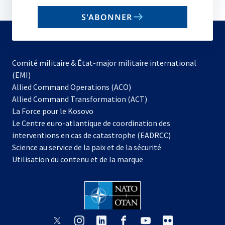
email
S'ABONNER
to
subscribe
Comité militaire & État-major militaire international
(EMI)
s’ouvre
Allied Command Operations (ACO)
dans
Allied Command Transformation (ACT)
s’ouvre
un
La Force pour le Kosovo
dans
nouvel
Le Centre euro-atlantique de coordination des
un
onglet
interventions en cas de catastrophe (EADRCC)
nouvel
Science au service de la paix et de la sécurité
onglet
Utilisation du contenu et de la marque
s’ouvre
s’ouvre
s’ouvre
s’ouvre
s’ouvre
s’ouvre