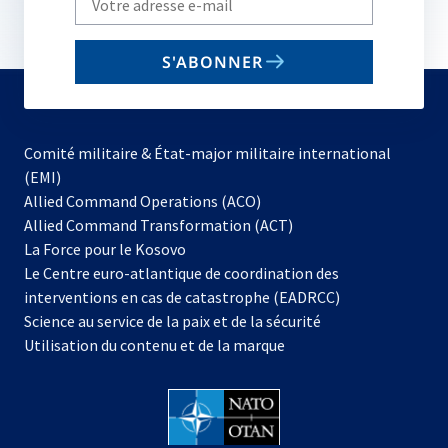
your
email
S'ABONNER
to
subscribe
Comité militaire & État-major militaire international
(EMI)
s’ouvre
Allied Command Operations (ACO)
dans
Allied Command Transformation (ACT)
s’ouvre
un
La Force pour le Kosovo
dans
nouvel
Le Centre euro-atlantique de coordination des
un
onglet
interventions en cas de catastrophe (EADRCC)
nouvel
Science au service de la paix et de la sécurité
onglet
Utilisation du contenu et de la marque