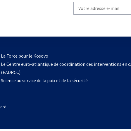
Write
your
email
to
subscribe
s’ouvre
l
La Force pour le Kosovo
dans
Le Centre euro-atlantique de coordination des interventions en 
un
(EADRCC)
nouvel
Science au service de la paix et de la sécurité
onglet
Nord