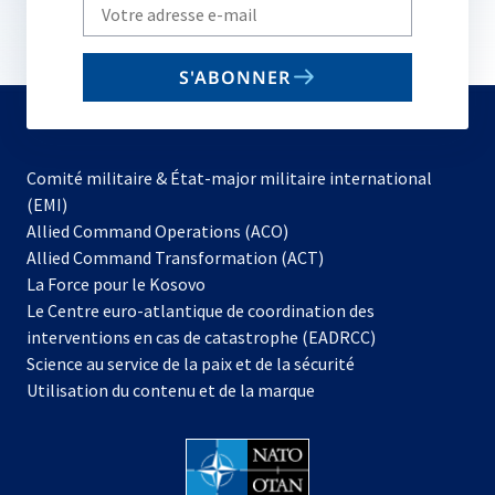
Write
your
email
S'ABONNER
to
subscribe
Comité militaire & État-major militaire international
(EMI)
s’ouvre
Allied Command Operations (ACO)
dans
Allied Command Transformation (ACT)
s’ouvre
un
La Force pour le Kosovo
dans
nouvel
Le Centre euro-atlantique de coordination des
un
onglet
interventions en cas de catastrophe (EADRCC)
nouvel
Science au service de la paix et de la sécurité
onglet
Utilisation du contenu et de la marque