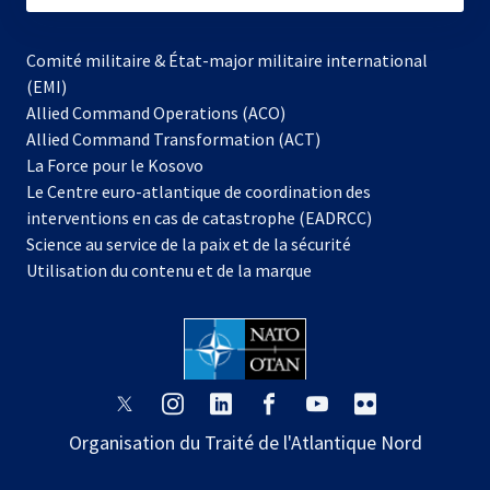
Comité militaire & État-major militaire international
(EMI)
Allied Command Operations (ACO)
Allied Command Transformation (ACT)
s’ouvre
La Force pour le Kosovo
dans
Le Centre euro-atlantique de coordination des
un
interventions en cas de catastrophe (EADRCC)
nouvel
Science au service de la paix et de la sécurité
onglet
Utilisation du contenu et de la marque
s’ouvre
s’ouvre
s’ouvre
s’ouvre
s’ouvre
s’ouvre
dans
dans
dans
dans
dans
dans
Organisation du Traité de l'Atlantique Nord
un
un
un
un
un
un
nouvel
nouvel
nouvel
nouvel
nouvel
nouvel