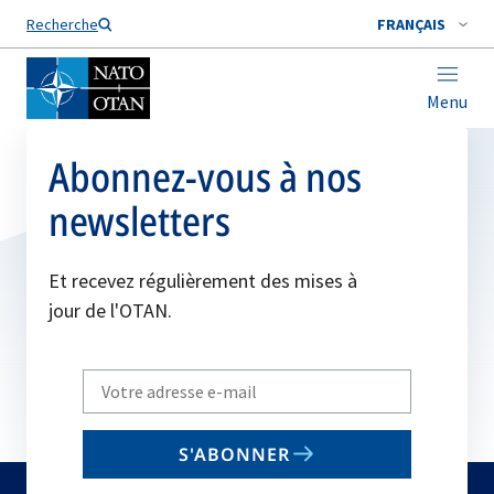
Nom de famille*
Recherche
FRANÇAIS
Menu
Abonnez-vous à nos
newsletters
Et recevez régulièrement des mises à
jour de l'OTAN.
Write
your
email
S'ABONNER
to
subscribe