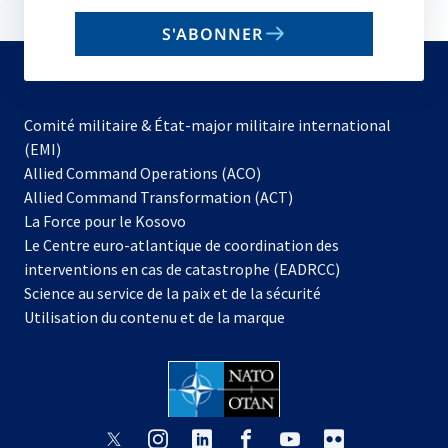
email
S'ABONNER
to
subscribe
Comité militaire & État-major militaire international
(EMI)
s’ouvre
Allied Command Operations (ACO)
dans
Allied Command Transformation (ACT)
s’ouvre
un
La Force pour le Kosovo
dans
nouvel
Le Centre euro-atlantique de coordination des
un
onglet
interventions en cas de catastrophe (EADRCC)
nouvel
Science au service de la paix et de la sécurité
onglet
Utilisation du contenu et de la marque
s’ouvre
s’ouvre
s’ouvre
s’ouvre
s’ouvre
s’ouvre