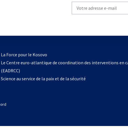
Write
your
email
to
subscribe
s’ouvre
l
La Force pour le Kosovo
dans
Le Centre euro-atlantique de coordination des interventions en 
un
(EADRCC)
nouvel
Science au service de la paix et de la sécurité
onglet
Nord