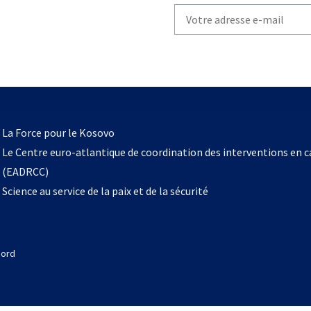
Write
your
email
to
subscribe
s’ouvre
l
La Force pour le Kosovo
dans
Le Centre euro-atlantique de coordination des interventions en 
un
(EADRCC)
nouvel
Science au service de la paix et de la sécurité
onglet
Nord