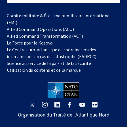
Comité militaire & État-major militaire international
(EMI)
Allied Command Operations (ACO)
Allied Command Transformation (ACT)
s’ouvre
La Force pour le Kosovo
dans
Le Centre euro-atlantique de coordination des
un
interventions en cas de catastrophe (EADRCC)
nouvel
Science au service de la paix et de la sécurité
onglet
Utilisation du contenu et de la marque
s’ouvre
s’ouvre
s’ouvre
s’ouvre
s’ouvre
s’ouvre
dans
dans
dans
dans
dans
dans
Organisation du Traité de l'Atlantique Nord
un
un
un
un
un
un
nouvel
nouvel
nouvel
nouvel
nouvel
nouvel