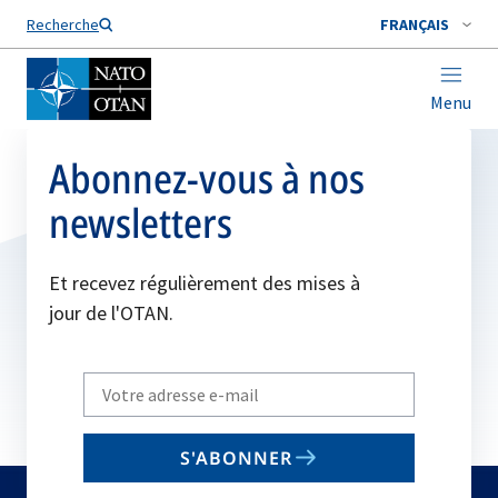
Nom de famille*
Recherche
FRANÇAIS
Menu
Abonnez-vous à nos
newsletters
Et recevez régulièrement des mises à
jour de l'OTAN.
Write
your
email
S'ABONNER
to
subscribe