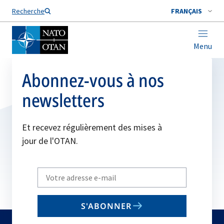
Nom de famille*
Recherche
FRANÇAIS
Menu
Abonnez-vous à nos
newsletters
Et recevez régulièrement des mises à
jour de l'OTAN.
Write
your
email
S'ABONNER
to
subscribe