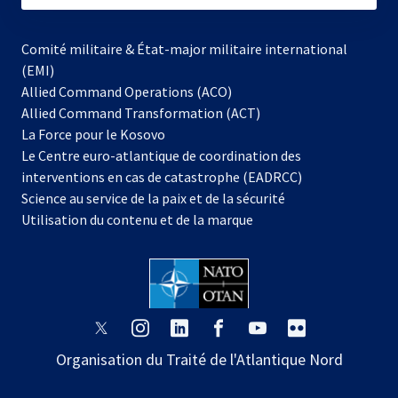
Comité militaire & État-major militaire international
(EMI)
Allied Command Operations (ACO)
Allied Command Transformation (ACT)
s’ouvre
La Force pour le Kosovo
dans
Le Centre euro-atlantique de coordination des
un
interventions en cas de catastrophe (EADRCC)
nouvel
Science au service de la paix et de la sécurité
onglet
Utilisation du contenu et de la marque
s’ouvre
s’ouvre
s’ouvre
s’ouvre
s’ouvre
s’ouvre
dans
dans
dans
dans
dans
dans
Organisation du Traité de l'Atlantique Nord
un
un
un
un
un
un
nouvel
nouvel
nouvel
nouvel
nouvel
nouvel