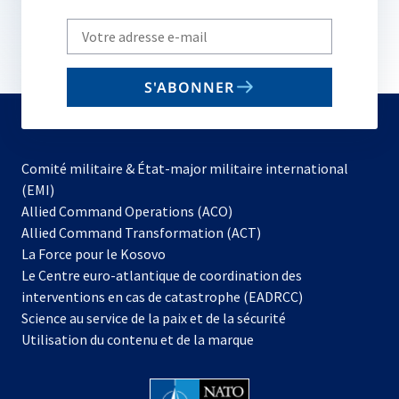
Write
your
email
S'ABONNER
to
subscribe
Comité militaire & État-major militaire international
(EMI)
s’ouvre
Allied Command Operations (ACO)
dans
Allied Command Transformation (ACT)
s’ouvre
un
La Force pour le Kosovo
dans
nouvel
Le Centre euro-atlantique de coordination des
un
onglet
interventions en cas de catastrophe (EADRCC)
nouvel
Science au service de la paix et de la sécurité
onglet
Utilisation du contenu et de la marque