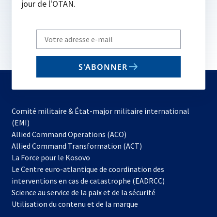
jour de l'OTAN.
Write
your
email
S'ABONNER
to
subscribe
Comité militaire & État-major militaire international
(EMI)
s’ouvre
Allied Command Operations (ACO)
dans
Allied Command Transformation (ACT)
s’ouvre
un
La Force pour le Kosovo
dans
nouvel
Le Centre euro-atlantique de coordination des
un
onglet
interventions en cas de catastrophe (EADRCC)
nouvel
Science au service de la paix et de la sécurité
onglet
Utilisation du contenu et de la marque