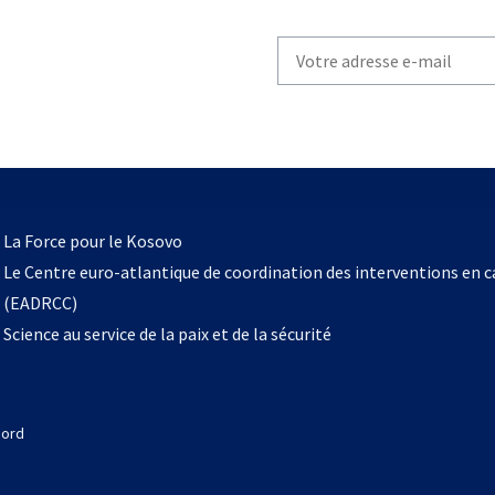
Write
your
email
to
subscribe
s’ouvre
l
La Force pour le Kosovo
dans
Le Centre euro-atlantique de coordination des interventions en 
un
(EADRCC)
nouvel
Science au service de la paix et de la sécurité
onglet
Nord