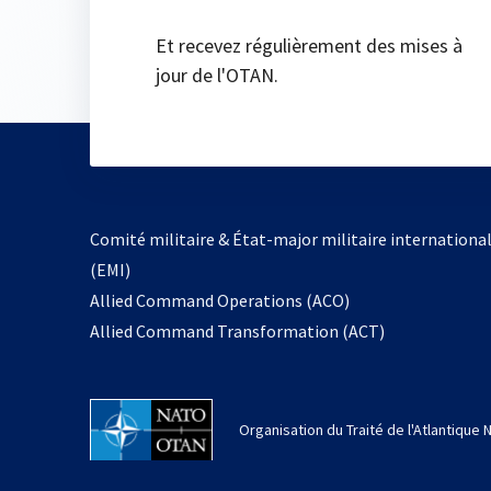
Et recevez régulièrement des mises à
jour de l'OTAN.
Comité militaire & État-major militaire internationa
(EMI)
s’ouvre
Allied Command Operations (ACO)
dans
Allied Command Transformation (ACT)
un
nouvel
onglet
Organisation du Traité de l'Atlantique 