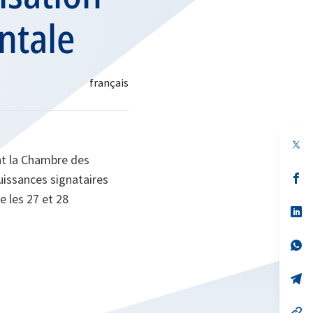
ntale
nt la Chambre des
s’
uissances signataires
da
e les 27 et 28
un
no
s’
on
da
un
no
s’
on
da
un
no
s’
on
da
un
no
s’