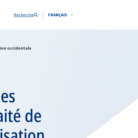
Recherche
FRANÇAIS
nion occidentale
des
aité de
isation