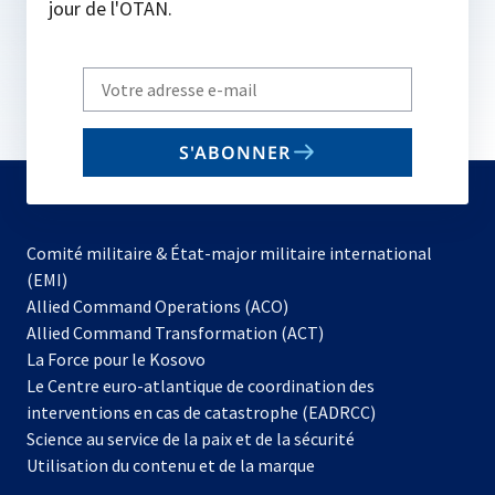
jour de l'OTAN.
Write
your
email
S'ABONNER
to
subscribe
Comité militaire & État-major militaire international
(EMI)
s’ouvre
Allied Command Operations (ACO)
dans
Allied Command Transformation (ACT)
s’ouvre
un
La Force pour le Kosovo
dans
nouvel
Le Centre euro-atlantique de coordination des
un
onglet
interventions en cas de catastrophe (EADRCC)
nouvel
Science au service de la paix et de la sécurité
onglet
Utilisation du contenu et de la marque