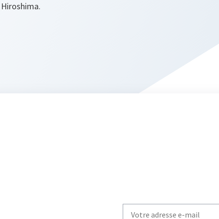
Hiroshima.
Write